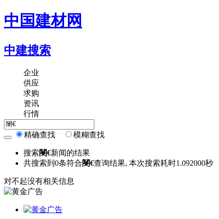
中国建材网
中建搜索
企业
供应
求购
资讯
行情
精确查找
模糊查找
搜索
閿€
新闻的结果
共搜索到
0
条符合
閿€
查询结果, 本次搜索耗时
1.092000
秒
对不起没有相关信息